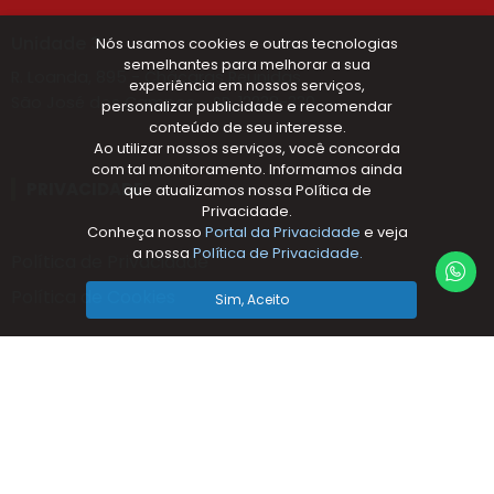
Unidade 3
Nós usamos cookies e outras tecnologias
semelhantes para melhorar a sua
R. Loanda, 895 - Chácaras Reunidas
experiência em nossos serviços,
São José dos Campos - SP, 12238-330.
personalizar publicidade e recomendar
conteúdo de seu interesse.
Ao utilizar nossos serviços, você concorda
com tal monitoramento. Informamos ainda
PRIVACIDADE
que atualizamos nossa Política de
Privacidade.
Conheça nosso
Portal da Privacidade
e veja
a nossa
Política de Privacidade.
Política de Privacidade
WHAT
Política de Cookies
Sim, Aceito