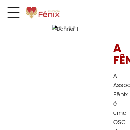
A
FÊ
A
Asso
Fênix
é
uma
OSC