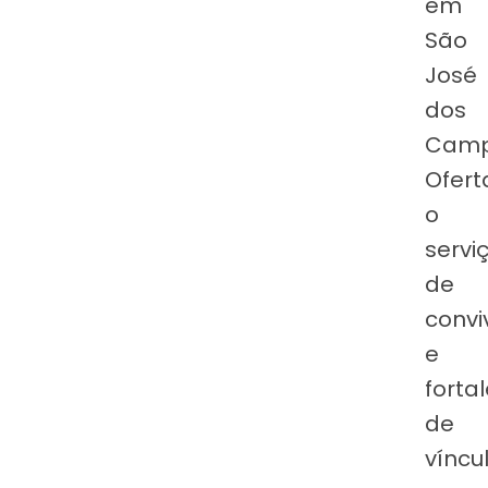
em
São
José
dos
Camp
Ofert
o
servi
de
convi
e
forta
de
víncu