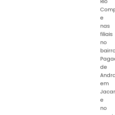
Rio
Comp
e
nas
filiais
no
bairr
Paga
de
Andr
em
Jacar
e
no