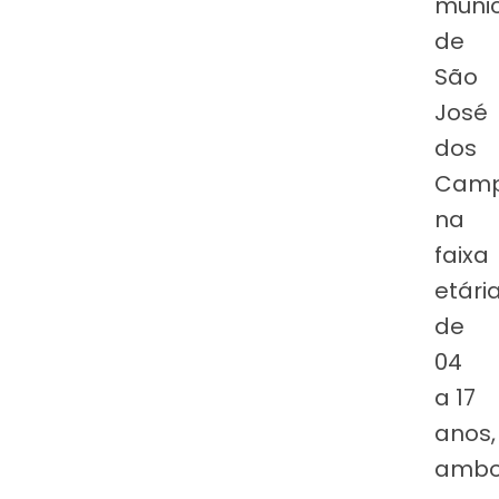
munic
de
São
José
dos
Camp
na
faixa
etári
de
04
a 17
anos,
amb