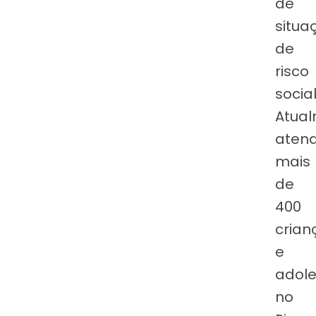
de
situa
de
risco
social
Atua
aten
mais
de
400
crian
e
adole
no