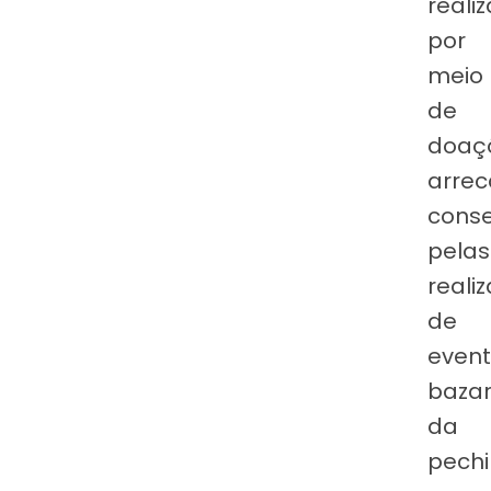
reali
por
meio
de
doaç
arre
cons
pelas
reali
de
event
baza
da
pechi