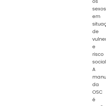
os
sexos
em
situa
de
vulne
e
risco
socia
A
manu
da
OSC
é