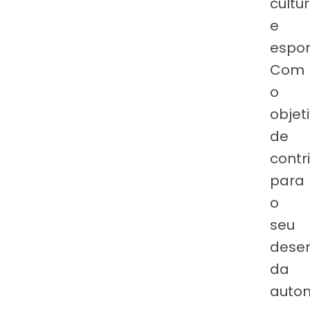
cultur
e
espor
Com
o
objet
de
contri
para
o
seu
dese
da
auto