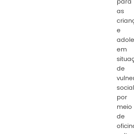
para
as
crian
e
adole
em
situa
de
vulne
social
por
meio
de
ofici