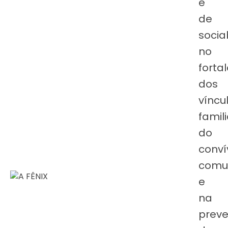
e
de
socia
no
forta
dos
víncu
famili
do
conví
comun
e
na
prev