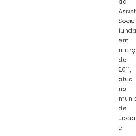
de
Assis
Social
fund
em
març
de
2011,
atua
no
munic
de
Jacar
e